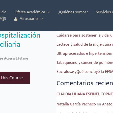
Buscar
nicio
Oferta Académica
¿Quiénes somos?
Servicios
OFERTA ACADÉMICA ABIERTA
AQS
Mi usuario
Entradas recientes
spitalización
Cuidarse para sostener la vida: 
iliaria
Lácteos y salud de la mujer: una 
Ultraprocesados e hipertensión: 
se Access:
Lifetime
Tabaquismo y cáncer de pulmón: 
Sucralosa: ¿Qué concluyó la EFS
 this Course
Comentarios recien
CLAUDIA LILIANA ESPINEL CORNE
Natalia García Pacheco
en
Anatom