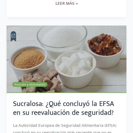
LEER MÁS »
SUCRALOSA:
¿QUÉ
CONCLUYÓ
LA
EFSA
EN
SU
REEVALUACIÓN
DE
SEGURIDAD?
Sucralosa: ¿Qué concluyó la EFSA
en su reevaluación de seguridad?
La Autoridad Europea de Seguridad Alimentaria (EFSA)
concluyó en su reevaluación más reciente que no es