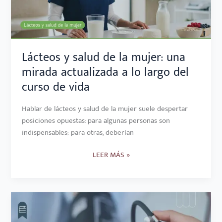
UNA
MIRADA
ACTUALIZADA
A
LO
Lácteos y salud de la mujer: una
LARGO
mirada actualizada a lo largo del
DEL
curso de vida
CURSO
DE
Hablar de lácteos y salud de la mujer suele despertar
VIDA
posiciones opuestas: para algunas personas son
indispensables; para otras, deberían
LEER MÁS »
ULTRAPROCESADOS
E
HIPERTENSIÓN: