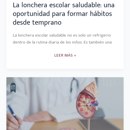
TEMPRANO
La lonchera escolar saludable: una
oportunidad para formar hábitos
desde temprano
La lonchera escolar saludable no es solo un refrigerio
dentro de la rutina diaria de los niños. Es también una
LEER MÁS »
NUTRICIÓN
EN
ENFERMEDAD
RENAL
CRÓNICA:
HACIA
UN
ENFOQUE