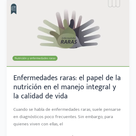
ENFERMEDADES
RARAS:
EL
PAPEL
DE
LA
NUTRICIÓN
EN
EL
MANEJO
INTEGRAL
Enfermedades raras: el papel de la
Y
nutrición en el manejo integral y
LA
la calidad de vida
CALIDAD
DE
Cuando se habla de enfermedades raras, suele pensarse
VIDA
en diagnósticos poco frecuentes. Sin embargo, para
quienes viven con ellas, el