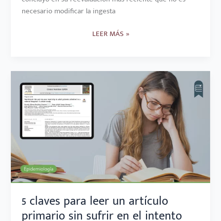
necesario modificar la ingesta
LEER MÁS »
5
CLAVES
PARA
LEER
UN
ARTÍCULO
PRIMARIO
SIN
SUFRIR
EN
EL
5 claves para leer un artículo
INTENTO
primario sin sufrir en el intento