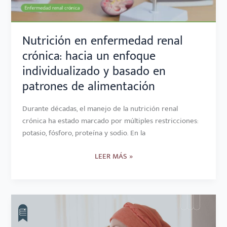
INDIVIDUALIZADO
Y
BASADO
Nutrición en enfermedad renal
EN
crónica: hacia un enfoque
PATRONES
individualizado y basado en
DE
patrones de alimentación
ALIMENTACIÓN
Durante décadas, el manejo de la nutrición renal
crónica ha estado marcado por múltiples restricciones:
potasio, fósforo, proteína y sodio. En la
LEER MÁS »
NUTRICIÓN
EN
CÁNCER: