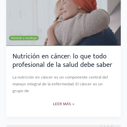
LO
QUE
TODO
PROFESIONAL
DE
LA
SALUD
DEBE
Nutrición en cáncer: lo que todo
SABER
profesional de la salud debe saber
La nutrición en cáncer es un componente central del
manejo integral de la enfermedad. El cáncer es un
grupo de
LEER MÁS »