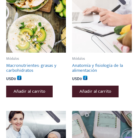
Módulos
Módulos
Macronutrientes: grasas y
Anatomía y fisiología de la
carbohidratos
alimentación
USD
0
USD
0
Añadir al carrito
Añadir al carrito