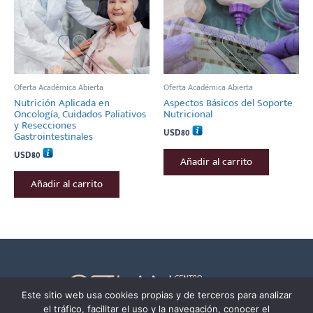
Oferta Académica Abierta
Oferta Académica Abierta
Nutrición Aplicada en
Aspectos Básicos del Soporte
Oncología, Cuidados Paliativos
Nutricional
y Resecciones
USD
80
Gastrointestinales
USD
80
Añadir al carrito
Añadir al carrito
Este sitio web usa cookies propias y de terceros para analizar
el tráfico, facilitar el uso y la navegación, conocer el